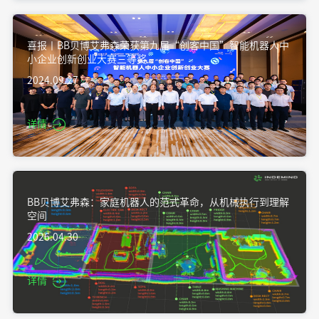
喜报丨BB贝博艾弗森荣获第九届“创客中国”智能机器人中
小企业创新创业大赛三等奖
2024.09.27
详情
BB贝博艾弗森：家庭机器人的范式革命，从机械执行到理解
空间
2026.04.30
详情