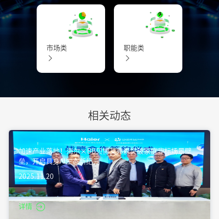
市场类
职能类
相关动态
加速产业落地！海尔×BB贝博艾弗森突破家庭非标场景壁
垒，开启具身AI生态新纪元
2025.11.20
详情