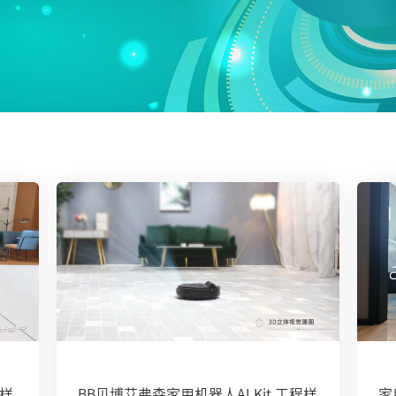
程样
BB贝博艾弗森家用机器人AI Kit 工程样
家